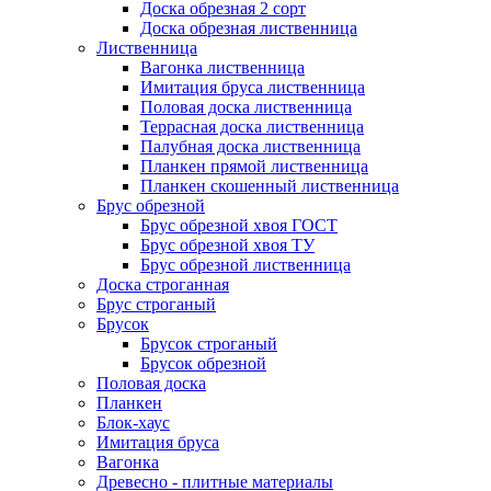
Доска обрезная 2 сорт
Доска обрезная лиственница
Лиственница
Вагонка лиственница
Имитация бруса лиственница
Половая доска лиственница
Террасная доска лиственница
Палубная доска лиственница
Планкен прямой лиственница
Планкен скошенный лиственница
Брус обрезной
Брус обрезной хвоя ГОСТ
Брус обрезной хвоя ТУ
Брус обрезной лиственница
Доска строганная
Брус строганый
Брусок
Брусок строганый
Брусок обрезной
Половая доска
Планкен
Блок-хаус
Имитация бруса
Вагонка
Древесно - плитные материалы