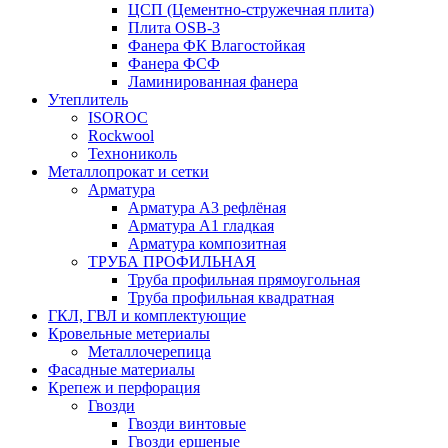
ЦСП (Цементно-стружечная плита)
Плита OSB-3
Фанера ФК Влагостойкая
Фанера ФСФ
Ламинированная фанера
Утеплитель
ISOROC
Rockwool
Технониколь
Металлопрокат и сетки
Арматура
Арматура А3 рефлёная
Арматура А1 гладкая
Арматура композитная
ТРУБА ПРОФИЛЬНАЯ
Труба профильная прямоугольная
Труба профильная квадратная
ГКЛ, ГВЛ и комплектующие
Кровельные метериалы
Металлочерепица
Фасадные материалы
Крепеж и перфорация
Гвозди
Гвозди винтовые
Гвозди ершеные