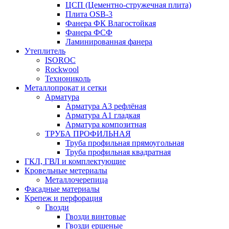
ЦСП (Цементно-стружечная плита)
Плита OSB-3
Фанера ФК Влагостойкая
Фанера ФСФ
Ламинированная фанера
Утеплитель
ISOROC
Rockwool
Технониколь
Металлопрокат и сетки
Арматура
Арматура А3 рефлёная
Арматура А1 гладкая
Арматура композитная
ТРУБА ПРОФИЛЬНАЯ
Труба профильная прямоугольная
Труба профильная квадратная
ГКЛ, ГВЛ и комплектующие
Кровельные метериалы
Металлочерепица
Фасадные материалы
Крепеж и перфорация
Гвозди
Гвозди винтовые
Гвозди ершеные