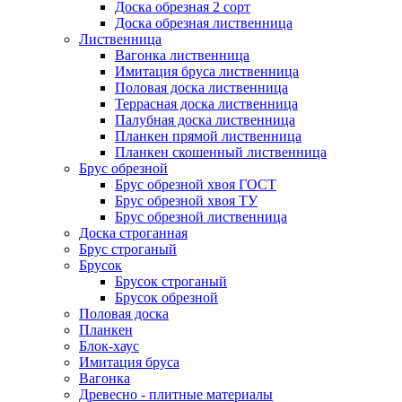
Доска обрезная 2 сорт
Доска обрезная лиственница
Лиственница
Вагонка лиственница
Имитация бруса лиственница
Половая доска лиственница
Террасная доска лиственница
Палубная доска лиственница
Планкен прямой лиственница
Планкен скошенный лиственница
Брус обрезной
Брус обрезной хвоя ГОСТ
Брус обрезной хвоя ТУ
Брус обрезной лиственница
Доска строганная
Брус строганый
Брусок
Брусок строганый
Брусок обрезной
Половая доска
Планкен
Блок-хаус
Имитация бруса
Вагонка
Древесно - плитные материалы