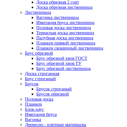
Доска обрезная 2 сорт
Доска обрезная лиственница
Лиственница
Вагонка лиственница
Имитация бруса лиственница
Половая доска лиственница
Террасная доска лиственница
Палубная доска лиственница
Планкен прямой лиственница
Планкен скошенный лиственница
Брус обрезной
Брус обрезной хвоя ГОСТ
Брус обрезной хвоя ТУ
Брус обрезной лиственница
Доска строганная
Брус строганый
Брусок
Брусок строганый
Брусок обрезной
Половая доска
Планкен
Блок-хаус
Имитация бруса
Вагонка
Древесно - плитные материалы