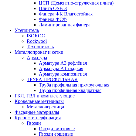
ЦСП (Цементно-стружечная плита)
Плита OSB-3
Фанера ФК Влагостойкая
Фанера ФСФ
Ламинированная фанера
Утеплитель
ISOROC
Rockwool
Технониколь
Металлопрокат и сетки
Арматура
Арматура А3 рефлёная
Арматура А1 гладкая
Арматура композитная
ТРУБА ПРОФИЛЬНАЯ
Труба профильная прямоугольная
Труба профильная квадратная
ГКЛ, ГВЛ и комплектующие
Кровельные метериалы
Металлочерепица
Фасадные материалы
Крепеж и перфорация
Гвозди
Гвозди винтовые
Гвозди ершеные