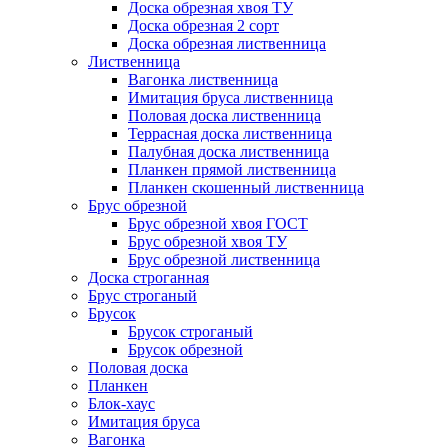
Доска обрезная хвоя ТУ
Доска обрезная 2 сорт
Доска обрезная лиственница
Лиственница
Вагонка лиственница
Имитация бруса лиственница
Половая доска лиственница
Террасная доска лиственница
Палубная доска лиственница
Планкен прямой лиственница
Планкен скошенный лиственница
Брус обрезной
Брус обрезной хвоя ГОСТ
Брус обрезной хвоя ТУ
Брус обрезной лиственница
Доска строганная
Брус строганый
Брусок
Брусок строганый
Брусок обрезной
Половая доска
Планкен
Блок-хаус
Имитация бруса
Вагонка