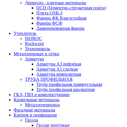
Древесно - плитные материалы
ЦСП (Цементно-стружечная плита)
Плита OSB-3
Фанера ФК Влагостойкая
Фанера ФСФ
Ламинированная фанера
Утеплитель
ISOROC
Rockwool
Технониколь
Металлопрокат и сетки
Арматура
Арматура А3 рефлёная
Арматура А1 гладкая
Арматура композитная
ТРУБА ПРОФИЛЬНАЯ
Труба профильная прямоугольная
Труба профильная квадратная
ГКЛ, ГВЛ и комплектующие
Кровельные метериалы
Металлочерепица
Фасадные материалы
Крепеж и перфорация
Гвозди
Гвозди винтовые