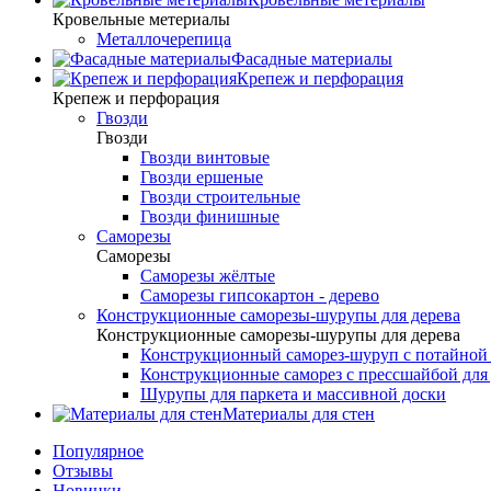
Кровельные метериалы
Металлочерепица
Фасадные материалы
Крепеж и перфорация
Крепеж и перфорация
Гвозди
Гвозди
Гвозди винтовые
Гвозди ершеные
Гвозди строительные
Гвозди финишные
Саморезы
Саморезы
Саморезы жёлтые
Саморезы гипсокартон - дерево
Конструкционные саморезы-шурупы для дерева
Конструкционные саморезы-шурупы для дерева
Конструкционный саморез-шуруп с потайной
Конструкционные саморез с прессшайбой для 
Шурупы для паркета и массивной доски
Материалы для стен
Популярное
Отзывы
Новинки