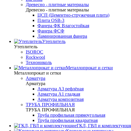
Древесно - плитные материалы
Древесно - плитные материалы
ЦСП (Цементно-стружечная плита)
Плита OSB-3
Фанера ФК Влагостойкая
Фанера ФСФ
Ламинированная фанера
Утеплитель
Утеплитель
ISOROC
Rockwool
Технониколь
Металлопрокат и сетки
Металлопрокат и сетки
Арматура
Арматура
Арматура А3 рефлёная
Арматура А1 гладкая
Арматура композитная
ТРУБА ПРОФИЛЬНАЯ
ТРУБА ПРОФИЛЬНАЯ
Труба профильная прямоугольная
Труба профильная квадратная
ГКЛ, ГВЛ и комплектующ
Кровельные метериалы