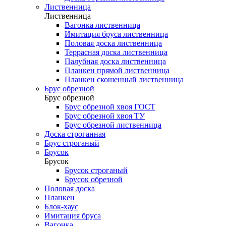
Лиственница
Лиственница
Вагонка лиственница
Имитация бруса лиственница
Половая доска лиственница
Террасная доска лиственница
Палубная доска лиственница
Планкен прямой лиственница
Планкен скошенный лиственница
Брус обрезной
Брус обрезной
Брус обрезной хвоя ГОСТ
Брус обрезной хвоя ТУ
Брус обрезной лиственница
Доска строганная
Брус строганый
Брусок
Брусок
Брусок строганый
Брусок обрезной
Половая доска
Планкен
Блок-хаус
Имитация бруса
Вагонка