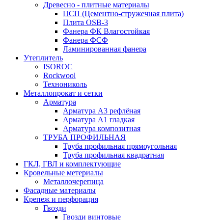
Древесно - плитные материалы
ЦСП (Цементно-стружечная плита)
Плита OSB-3
Фанера ФК Влагостойкая
Фанера ФСФ
Ламинированная фанера
Утеплитель
ISOROC
Rockwool
Технониколь
Металлопрокат и сетки
Арматура
Арматура А3 рефлёная
Арматура А1 гладкая
Арматура композитная
ТРУБА ПРОФИЛЬНАЯ
Труба профильная прямоугольная
Труба профильная квадратная
ГКЛ, ГВЛ и комплектующие
Кровельные метериалы
Металлочерепица
Фасадные материалы
Крепеж и перфорация
Гвозди
Гвозди винтовые