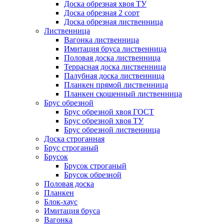
Доска обрезная хвоя ТУ
Доска обрезная 2 сорт
Доска обрезная лиственница
Лиственница
Вагонка лиственница
Имитация бруса лиственница
Половая доска лиственница
Террасная доска лиственница
Палубная доска лиственница
Планкен прямой лиственница
Планкен скошенный лиственница
Брус обрезной
Брус обрезной хвоя ГОСТ
Брус обрезной хвоя ТУ
Брус обрезной лиственница
Доска строганная
Брус строганый
Брусок
Брусок строганый
Брусок обрезной
Половая доска
Планкен
Блок-хаус
Имитация бруса
Вагонка